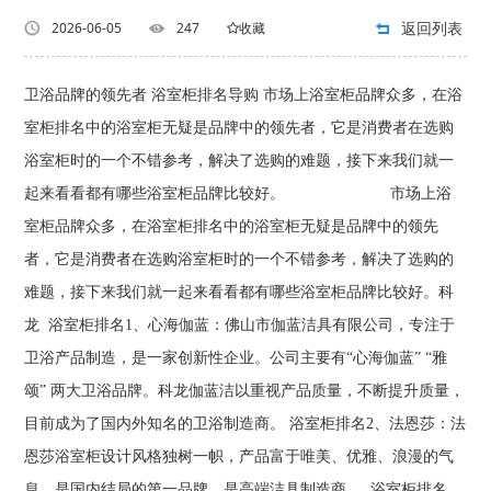
返回列表
2026-06-05
247
收藏
卫浴品牌的领先者 浴室柜排名导购 市场上浴室柜品牌众多，在浴
室柜排名中的浴室柜无疑是品牌中的领先者，它是消费者在选购
浴室柜时的一个不错参考，解决了选购的难题，接下来我们就一
起来看看都有哪些浴室柜品牌比较好。 市场上浴
室柜品牌众多，在浴室柜排名中的浴室柜无疑是品牌中的领先
者，它是消费者在选购浴室柜时的一个不错参考，解决了选购的
难题，接下来我们就一起来看看都有哪些浴室柜品牌比较好。科
龙 浴室柜排名1、心海伽蓝：佛山市伽蓝洁具有限公司，专注于
卫浴产品制造，是一家创新性企业。公司主要有“心海伽蓝” “雅
颂” 两大卫浴品牌。科龙伽蓝洁以重视产品质量，不断提升质量，
目前成为了国内外知名的卫浴制造商。 浴室柜排名2、法恩莎：法
恩莎浴室柜设计风格独树一帜，产品富于唯美、优雅、浪漫的气
息，是国内结局的第一品牌，是高端洁具制造商。 浴室柜排名