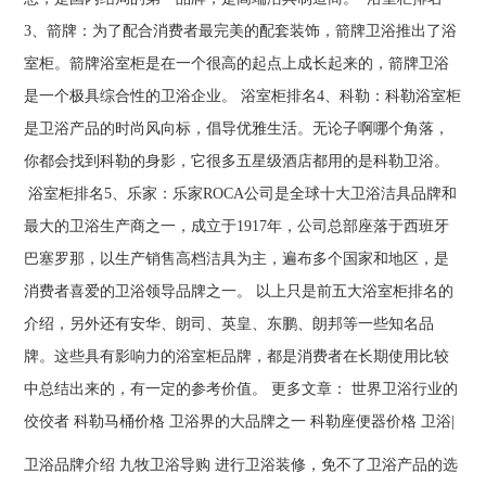
3、箭牌：为了配合消费者最完美的配套装饰，箭牌卫浴推出了浴
室柜。箭牌浴室柜是在一个很高的起点上成长起来的，箭牌卫浴
是一个极具综合性的卫浴企业。 浴室柜排名4、科勒：科勒浴室柜
是卫浴产品的时尚风向标，倡导优雅生活。无论子啊哪个角落，
你都会找到科勒的身影，它很多五星级酒店都用的是科勒卫浴。
浴室柜排名5、乐家：乐家ROCA公司是全球十大卫浴洁具品牌和
最大的卫浴生产商之一，成立于1917年，公司总部座落于西班牙
巴塞罗那，以生产销售高档洁具为主，遍布多个国家和地区，是
消费者喜爱的卫浴领导品牌之一。 以上只是前五大浴室柜排名的
介绍，另外还有安华、朗司、英皇、东鹏、朗邦等一些知名品
牌。这些具有影响力的浴室柜品牌，都是消费者在长期使用比较
中总结出来的，有一定的参考价值。 更多文章： 世界卫浴行业的
佼佼者 科勒马桶价格 卫浴界的大品牌之一 科勒座便器价格 卫浴|
卫浴品牌介绍 九牧卫浴导购 进行卫浴装修，免不了卫浴产品的选