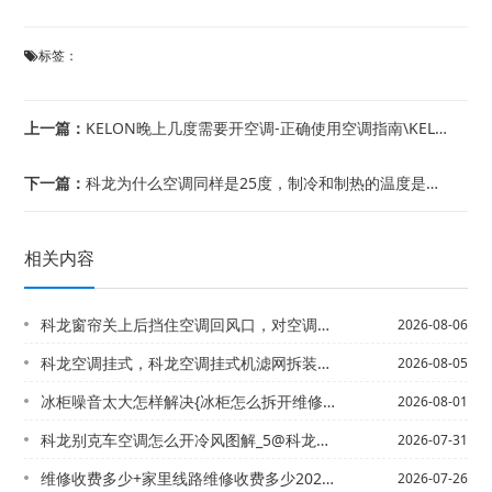
标签：
上一篇：
KELON晚上几度需要开空调-正确使用空调指南\KELON晚上开空调是不是开睡眠...
下一篇：
科龙为什么空调同样是25度，制冷和制热的温度是不一样的？_14&科龙为什么空调同...
相关内容
科龙窗帘关上后挡住空调回风口，对空调效果和空调本身有没有什么影响？`科龙窗式空调...
2026-08-06
科龙空调挂式，科龙空调挂式机滤网拆装方法
2026-08-05
冰柜噪音太大怎样解决{冰柜怎么拆开维修电路
2026-08-01
科龙别克车空调怎么开冷风图解_5@科龙别克车空调怎么开冷风图解_6
2026-07-31
维修收费多少+家里线路维修收费多少2027年最新的报价
2026-07-26