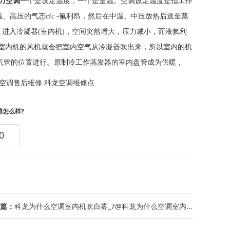
格力空调
一个是设定温度，一个是室温。空调设定温度是指工作
温、高压的气态cfc -氟利昂，然后在中温、中压放热后送至蒸
管，进入冷凝器(室内机)，空间突然增大，压力减小，而液氟利
室内机的风机就会把室内空气从冷凝器吹出来，所以室内的机
气管的位置进行。原制冷工作蒸发器的室内盘管成为供暖，
空调售后维修
科龙空调维修点
得怎么样?
0
篇：
科龙为什么空调室内机吹白雾_7@科龙为什么空调室内机会有水滴出来？_1