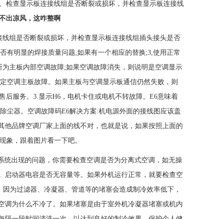
:1、检查显示板连接线组是否断裂或损坏，并检查显示板连接线
，不出凉风，这咋整啊
接线组是否断裂或损坏，并检查显示板连接线组插头接头是否
有明显的焊接质量问题,如果有一个相应的替换;3,使用正常
判断为主板内部空调故障;如果空调故障消失，则说明是空调显示
确定空调主板故障。如果主板与空调显示板通信仍然失败，则
后服务。3.显示H6，电机卡住或电机不转故障。E6意味着
除尘器。空调故障码E6解决方案:机电源外面的接线图应该盖
其他品牌空调厂家上面的线不对，也就是说，如果按照上面的
的现象，跟着图片看一下吧。
系统出现的问题，你需要检查空调是否为分离式空调，如无操
。启动器电容是否无容量等。如果外机运行正常，就要检查空
。因为过滤器、冷凝器、管道等的堵塞会造成制冷效率低下，
空调为什么不冷了。如果堵塞是由于室外机冷凝器堵塞或机内
每隔一段时间清洗一次，以达到良好的制冷效果，保护个人健