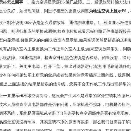
示e6怎么回事
一、格力空调显示屏E6:通讯故障。二、通讯故障排除方法
是否良好，如出现问题，则进行相应的更换或调整
为啥这空调上显示E6
吹不制冷说明E6应该是怎么通信故障，通信故障排除。1、检查显示板连
问题，则进行相应的更换或调整;检查电控板或显示板电路元件底部焊接是否
室内显示板,替换原来的内阁失败室内显示板,如果空调仍然是错误的,3.
原有故障的室内主板更换为工作正常的室内主板;如果空调故障消失，则
示板故障。E6通信故障。检查室外机黑色线缆是否松动。如果没有，得到售
器太脏了。关闭主电源，打开下盖，抽出过滤器进行清洗;用毛刷清洗静电
你有任何问题如图上所示的拿起或者如果你注意看插座上面的线，我遇到
线但是上面连接的结果是错误的信号线，您将不会工作或工作后出现异常
上一直显示e6不冰
空调制冷，这只会产生风不是通常的室外空调制冷循环
技术人员检查空调电器部件是否有问题，压缩机是否损坏，电机是否短路
循环系统，系统是否漏氟或者脏了!!首先要检查空调部件是否有堵塞现象
易感觉空调没有制冷。其实空调不冷的原因有很多，那么我们就需要了解
造成的，很容易解决制冷情况。去吧，把堵塞的东西弄掉。其实空调应该