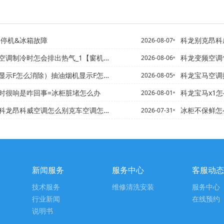
 停机&冰箱故障
科龙别克昂科威空调
2026-08-07
制冷时怎会排出热气_1【窗机空调制冷效果怎么样_8
科龙变频空调售后收费
2026-08-06
示F怎么消除）抽油烟机显示F怎么消除师傅发布
科龙宝马空调按键图
2026-08-05
时很响是咋回事=冰柜脏堵怎么办
科龙宝马x1怎么打开冷风/
2026-08-01
空调怎么别克车空调怎么开冷风_13\出热风？-科龙别克车空调怎...
冰柜不保鲜怎
2026-07-31
新闻服务
服务中心
客服动态
技术服务
维修清洗安装
服务中心
行业新闻
在线预约
说明书