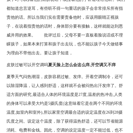
都知道忠言逆耳，有些听不得一句重话的孩子会非常排斥所有指
责他的话。所以当我们实在需要责备他时，应该用眼睛正视孩
子，在说着指责他的话时，身体部分要有接触，这样就能达到恩
威并用的效果。 批评过后，父母不要一直板着脸说话或不理
睬孩子，如果本来打算和孩子出去玩，也不能以孩子今天做错事
为理由不带他出去。要让孩子知道，
皮肤过敏可以开空调吗
夏天脸上怎么会这么痒,开空调又不痒
夏季天气闷热潮湿，皮肤容易过敏、发痒。开着空调制冷，还可
以除湿降温，让人感到舒适，这样就不会被闷热出汗发痒了。舒
适方面的研究,最适合人体的环境温度是27度,温差的热冲击,人类
的身体可以承受大约是5摄氏度(这意味着它是在两个不同的环境
温度,如室内和室外),所以家里空调最合适的设定温度在26到28摄
氏度之间。设定这个温度，除了获得温热舒适，还可以节省能源
消耗、电费和金钱。因此，空调的设定温度一定不能过低，也不