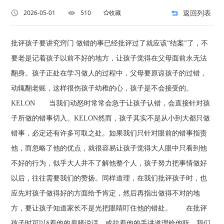
返回列表
2026-05-01
510
收藏
批评孩子要讲究窍门 做错的事已经批评过了就应该“结案”了，不
要老是记着孩子以前不好的地方，让孩子觉得在父母面前永无法
翻身。孩子正处在学习做人的过程中，父母要原谅孩子的过错，
动辄翻老账，这样很伤孩子幼稚的心，孩子是不会接受的。
KELON 当我们动怒时常常会急于让孩子认错，会直接针对孩
子所做的错事切入。KELON然而，孩子其实不是从小到大都只做
错事，必定还有许多可取之处。如果我们只针对眼前的错事指责
他，而忽略了他的优点，就很容易让孩子觉得大人眼中只看到他
不好的行为，似乎大人并不了解他整个人，孩子努力把事情做好
以后，往往需要我们的赞扬。同样道理，在我们批评孩子时，也
应先对孩子做得好的方面给予肯定，然后再指出做得不对的地
方，要让孩子知道家长不是光把眼睛盯住他的错处。 在批评
孩子时可以§着他的肩膀说话，或拉着他的手讲道理给他听。我们