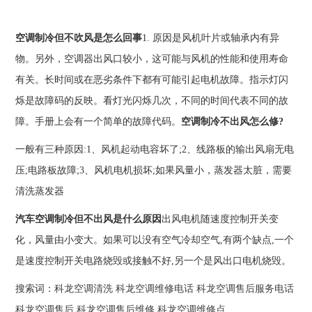
空调制冷但不吹风是怎么回事
1. 原因是风机叶片或轴承内有异
物。另外，空调器出风口较小，这可能与风机的性能和使用寿命
有关。长时间或在恶劣条件下都有可能引起电机故障。指示灯闪
烁是故障码的反映。看灯光闪烁几次，不同的时间代表不同的故
障。手册上会有一个简单的故障代码。
空调制冷不出风怎么修?
一般有三种原因:1、风机起动电容坏了;2、线路板的输出风扇无电
压;电路板故障;3、风机电机损坏;如果风量小，蒸发器太脏，需要
清洗蒸发器
汽车空调制冷但不出风是什么原因
出风电机随速度控制开关变
化，风量由小变大。如果可以没有空气冷却空气,有两个缺点,一个
是速度控制开关电路烧毁或接触不好,另一个是风出口电机烧毁。
搜索词：
科龙空调清洗
科龙空调维修电话
科龙空调售后服务电话
科龙空调售后
科龙空调售后维修
科龙空调维修点