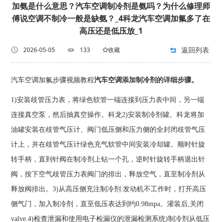
加氨是什么意思？汽车空调制冷剂是氨吗？为什么修理师
傅说空调不制冷一般是缺氨？_4科龙汽车空调加氟多了在
高压还是低压放_1
返回列表
2026-05-05
133
收藏
汽车空调加氟步骤视频教程
汽车空调添加制冷剂的详细步骤。
1)安装歧管压力表，将绿色软管一端连接到压力表中间，另一端
连接真空泵，然后抽真空操作。科龙2)安装制冷剂罐。科龙将加
油罐安装在歧管气压计、阀门低压侧和压力侧的全封闭歧管气压
计上，并在歧管气压计绿色充气软管中间安装冷却罐。顺时针旋
转手柄，直到针阀在制冷剂上钻一个孔，逆时针旋转手柄退出针
阀，按下空气歧管压力表阀门的排出，释放空气，直至制冷剂从
释放阀排出。3)从高压侧充注制冷剂:发动机不工作时，打开高压
侧气门，加入制冷剂，直至低压表达到约0.98mpa。灌装后,关闭
valve.4)检查泄漏和使用电子检漏仪的泄漏检测系统)制冷剂从低压