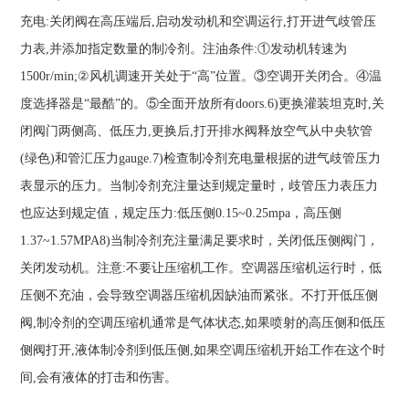
充电:关闭阀在高压端后,启动发动机和空调运行,打开进气歧管压
力表,并添加指定数量的制冷剂。注油条件:①发动机转速为
1500r/min;②风机调速开关处于“高”位置。③空调开关闭合。④温
度选择器是“最酷”的。⑤全面开放所有doors.6)更换灌装坦克时,关
闭阀门两侧高、低压力,更换后,打开排水阀释放空气从中央软管
(绿色)和管汇压力gauge.7)检查制冷剂充电量根据的进气歧管压力
表显示的压力。当制冷剂充注量达到规定量时，歧管压力表压力
也应达到规定值，规定压力:低压侧0.15~0.25mpa，高压侧
1.37~1.57MPA8)当制冷剂充注量满足要求时，关闭低压侧阀门，
关闭发动机。注意:不要让压缩机工作。空调器压缩机运行时，低
压侧不充油，会导致空调器压缩机因缺油而紧张。不打开低压侧
阀,制冷剂的空调压缩机通常是气体状态,如果喷射的高压侧和低压
侧阀打开,液体制冷剂到低压侧,如果空调压缩机开始工作在这个时
间,会有液体的打击和伤害。