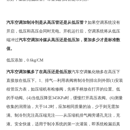
汽车空调加制冷剂是从高压管还是从低压管？
如果空调系统没有
开启，低压和高压会同时充电。开机运行后，空调系统将从低压
端冲过
汽车空调加冷媒从高压还是低压加，要加多少才是标准数
值。
低压添加，0.6kg/CM
汽车空调加氟多了在高压还是低压放
汽车空调氟化物多在高压下
直接放在低压下。1、排气—利用表阀将制冷剂排出到外部(1)安装
歧管压力表，如压缩机有检修阀，先将手柄放在打开的位置。低
的手动阀。(4)当低压降至345KPa时，缓慢打开高压表阀。(6)测量
收集的润滑油，大于14.2时，应加相同质量的油，少于则无需加
满。制冷剂充注高压端充注——从压缩机排气阀旁通孔充注，充
液。安全快速，适用于制冷系统的第一次灌装，即系统检漏后真