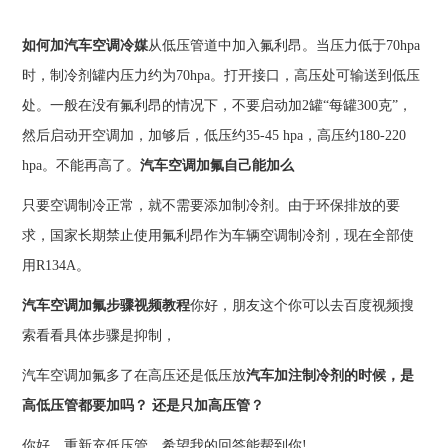
如何加汽车空调冷媒
从低压管道中加入氟利昂。当压力低于70hpa
时，制冷剂罐内压力约为70hpa。打开接口，高压处可输送到低压
处。一般在没有氟利昂的情况下，不要启动加2罐“每罐300克”，
然后启动开空调加，加够后，低压约35-45 hpa，高压约180-220
hpa。不能再高了。
汽车空调加氟自己能加么
只要空调制冷正常，就不需要添加制冷剂。由于环保排放的要
求，国家长期禁止使用氟利昂作为车辆空调制冷剂，现在全部使
用R134A。
汽车空调加氟步骤视频教程
你好，朋友这个你可以去百度视频搜
索看看具体步骤是抑制，
汽车空调加氟多了在高压还是低压放
汽车加注制冷剂的时候，是
高低压管都要加吗？ 还是只加高压管？
你好，重新充低压管。希望我的回答能帮到你!