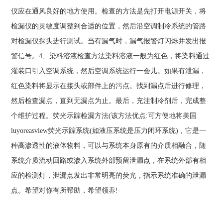
仪应在通风良好的地方使用。检查的方法是先打开电源开关，将
检漏仪的灵敏度调整到合适的位置，然后沿空调制冷系统的管路
对检漏仪探头进行测试。当有漏气时，漏气报警灯闪烁并发出报
警信号。4、染料溶液检查方法染料溶液一般为红色，将染料通过
灌装口引入空调系统，然后空调系统运行一会儿。如果有泄漏，
红色染料将显示在接头或部件上的污点。找到漏点后进行修理，
然后检查漏点，直到无漏点为止。最后，充注制冷剂后，完成整
个维护过程。荧光示踪检漏方法(该方法优点:可方便地将美国
luyoreasview荧光示踪系统(如液压系统是压力闭环系统)，它是一
种高渗透性的液体物料，可以与系统本身原有的介质相融合，随
系统介质流动回路或渗入系统外部预留泄漏点，在系统外部有相
应的检测灯，泄漏点发出非常明亮的荧光，指示系统准确的泄漏
点。希望对你有所帮助，希望领养!